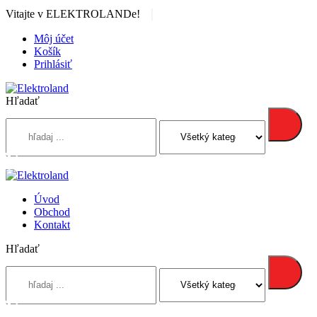
|
Vitajte v ELEKTROLANDe!
Môj účet
Košík
Prihlásiť
Hľadať
Úvod
Obchod
Kontakt
Hľadať