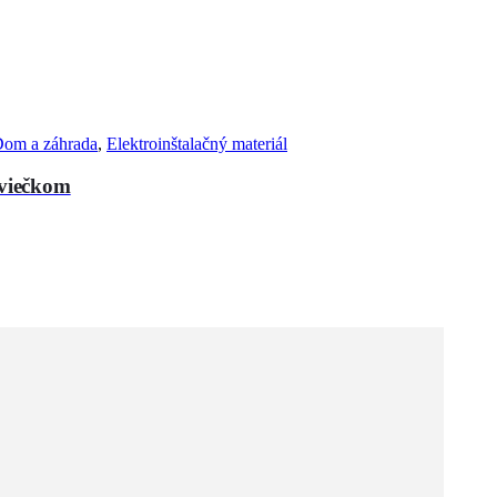
om a záhrada
,
Elektroinštalačný materiál
viečkom