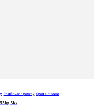
ry
,
Posilňovacie potreby
,
Šport a outdoor
55kg 5ks