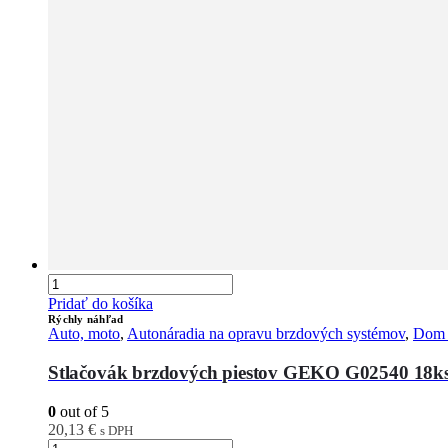
Pridať do košíka
Rýchly náhľad
Auto, moto
,
Autonáradia na opravu brzdových systémov
,
Dom 
Stlačovák brzdových piestov GEKO G02540 18k
0
out of 5
20,13
€
s DPH