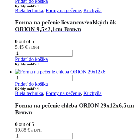
Pridať do košíka
Rýchly náhľad
Biela technika
,
Formy na pečenie
,
Kuchyňa
Forma na pečenie lievancov/volských ôk
ORION 9,5×2,1cm Brown
0
out of 5
5,45
€
s DPH
Pridať do košíka
Rýchly náhľad
Pridať do košíka
Rýchly náhľad
Biela technika
,
Formy na pečenie
,
Kuchyňa
Forma na pečenie chleba ORION 29x12x6,5cm
Brown
0
out of 5
10,88
€
s DPH