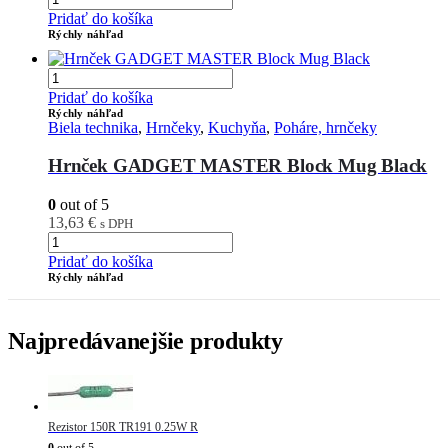
Pridať do košíka
Rýchly náhľad
Pridať do košíka
Rýchly náhľad
Biela technika
,
Hrnčeky
,
Kuchyňa
,
Poháre, hrnčeky
Hrnček GADGET MASTER Block Mug Black
0
out of 5
13,63
€
s DPH
Pridať do košíka
Rýchly náhľad
Najpredávanejšie produkty
Rezistor 150R TR191 0.25W R
0
out of 5