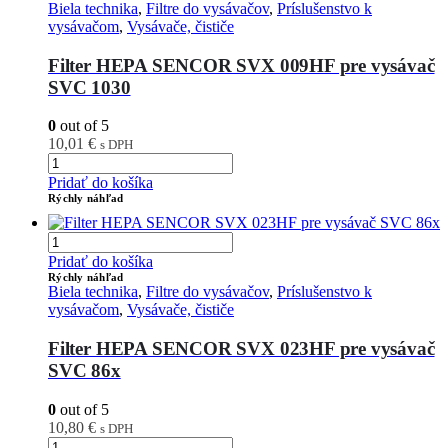
Biela technika
,
Filtre do vysávačov
,
Príslušenstvo k
vysávačom
,
Vysávače, čističe
Filter HEPA SENCOR SVX 009HF pre vysávač
SVC 1030
0
out of 5
10,01
€
s DPH
Pridať do košíka
Rýchly náhľad
Pridať do košíka
Rýchly náhľad
Biela technika
,
Filtre do vysávačov
,
Príslušenstvo k
vysávačom
,
Vysávače, čističe
Filter HEPA SENCOR SVX 023HF pre vysávač
SVC 86x
0
out of 5
10,80
€
s DPH