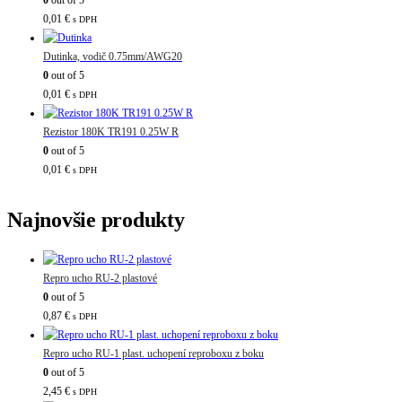
0,01
€
s DPH
Dutinka, vodič 0.75mm/AWG20
0
out of 5
0,01
€
s DPH
Rezistor 180K TR191 0.25W R
0
out of 5
0,01
€
s DPH
Najnovšie produkty
Repro ucho RU-2 plastové
0
out of 5
0,87
€
s DPH
Repro ucho RU-1 plast. uchopení reproboxu z boku
0
out of 5
2,45
€
s DPH