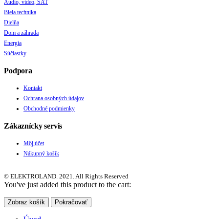
Audio, video, SAT
Biela technika
Dielňa
Dom a záhrada
Energia
Súčiastky
Podpora
Kontakt
Ochrana osobných údajov
Obchodné podmienky
Zákaznícky servis
Môj účet
Nákupný košík
© ELEKTROLAND. 2021. All Rights Reserved
You've just added this product to the cart:
Zobraz košík
Pokračovať