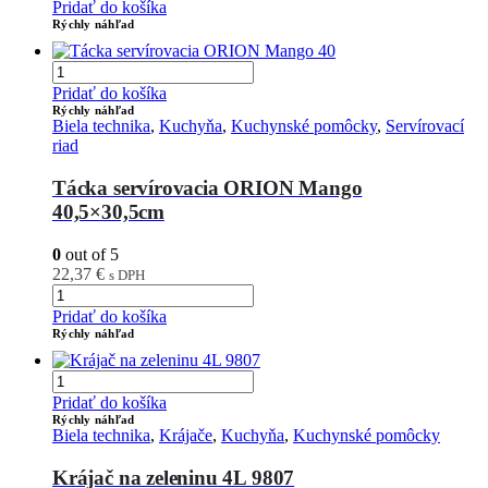
Pridať do košíka
Rýchly náhľad
Pridať do košíka
Rýchly náhľad
Biela technika
,
Kuchyňa
,
Kuchynské pomôcky
,
Servírovací
riad
Tácka servírovacia ORION Mango
40,5×30,5cm
0
out of 5
22,37
€
s DPH
Pridať do košíka
Rýchly náhľad
Pridať do košíka
Rýchly náhľad
Biela technika
,
Krájače
,
Kuchyňa
,
Kuchynské pomôcky
Krájač na zeleninu 4L 9807