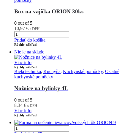
pomôcky
Box na vajíčka ORION 30ks
0
out of 5
10,97
€
s DPH
Pridať do košíka
Rýchly náhľad
Nie je na sklade
Viac info
Rýchly náhľad
Biela technika
,
Kuchyňa
,
Kuchynské pomôcky
,
Ostatné
kuchynské pomôcky
Nožnice na bylinky 4L
0
out of 5
8,34
€
s DPH
Viac info
Rýchly náhľad