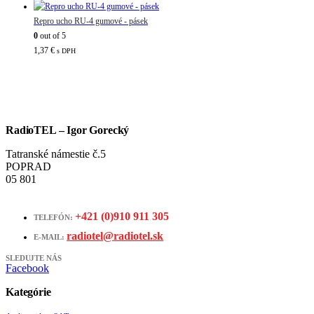
Repro ucho RU-4 gumové - pásek
0
out of 5
1,37
€
s DPH
RadioTEL – Igor Gorecký
Tatranské námestie č.5
POPRAD
05 801
+421 (0)910 911 305
TELEFÓN:
radiotel@radiotel.sk
E-MAIL:
SLEDUJTE NÁS
Facebook
Kategórie