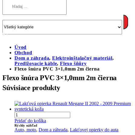
Úvod
Obchod
Dom a záhrada
,
Elektroinštalačný materiál
,
Predlžovacie káble
,
Flexo šňůry
Flexo šnúra PVC 3×1,0mm 2m čierna
Flexo šnúra PVC 3×1,0mm 2m čierna
Súvisiace produkty
Pridať do košíka
Rýchly náhľad
Auto, moto
,
Dom a záhrada
,
Lakťovej opierky do auta