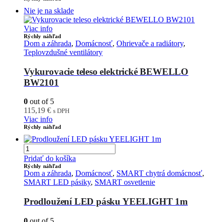
Nie je na sklade
Viac info
Rýchly náhľad
Dom a záhrada
,
Domácnosť
,
Ohrievače a radiátory
,
Teplovzdušné ventilátory
Vykurovacie teleso elektrické BEWELLO
BW2101
0
out of 5
115,19
€
s DPH
Viac info
Rýchly náhľad
Pridať do košíka
Rýchly náhľad
Dom a záhrada
,
Domácnosť
,
SMART chytrá domácnosť
,
SMART LED pásiky
,
SMART osvetlenie
Prodloužení LED pásku YEELIGHT 1m
0
out of 5