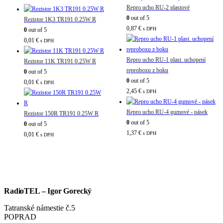
Repro ucho RU-2 plastové
0
out of 5
Rezistor 1K3 TR191 0.25W R
0,87
€
s DPH
0
out of 5
0,01
€
s DPH
Repro ucho RU-1 plast. uchopení
Rezistor 11K TR191 0.25W R
reproboxu z boku
0
out of 5
0
out of 5
0,01
€
s DPH
2,45
€
s DPH
Repro ucho RU-4 gumové - pásek
Rezistor 150R TR191 0.25W R
0
out of 5
0
out of 5
1,37
€
s DPH
0,01
€
s DPH
RadioTEL – Igor Gorecký
Tatranské námestie č.5
POPRAD