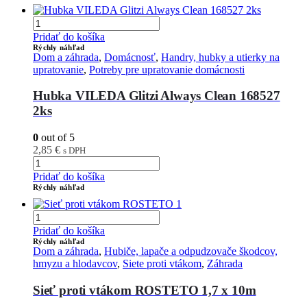
Pridať do košíka
Rýchly náhľad
Dom a záhrada
,
Domácnosť
,
Handry, hubky a utierky na
upratovanie
,
Potreby pre upratovanie domácnosti
Hubka VILEDA Glitzi Always Clean 168527
2ks
0
out of 5
2,85
€
s DPH
Pridať do košíka
Rýchly náhľad
Pridať do košíka
Rýchly náhľad
Dom a záhrada
,
Hubiče, lapače a odpudzovače škodcov,
hmyzu a hlodavcov
,
Siete proti vtákom
,
Záhrada
Sieť proti vtákom ROSTETO 1,7 x 10m