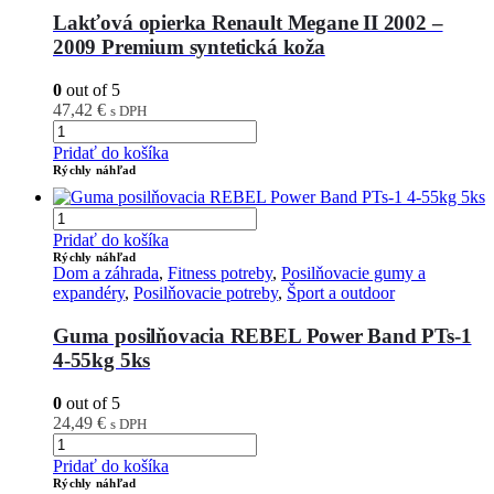
Lakťová opierka Renault Megane II 2002 –
2009 Premium syntetická koža
0
out of 5
47,42
€
s DPH
Pridať do košíka
Rýchly náhľad
Pridať do košíka
Rýchly náhľad
Dom a záhrada
,
Fitness potreby
,
Posilňovacie gumy a
expandéry
,
Posilňovacie potreby
,
Šport a outdoor
Guma posilňovacia REBEL Power Band PTs-1
4-55kg 5ks
0
out of 5
24,49
€
s DPH
Pridať do košíka
Rýchly náhľad