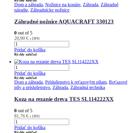
Rýchly náhľad
Dom a záhrada
,
Nožnice na konáre
,
Záhrada
,
Záhradné
náradie
,
Záhradnícke nožnice
Záhradné nožnice AQUACRAFT 330123
0
out of 5
20,90
€
s DPH
Pridať do košíka
Rýchly náhľad
Pridať do košíka
Rýchly náhľad
Dom a záhrada
,
Príslušenstvo k reťazovým pílam
,
Reťazové
píly a príslušenstvo
,
Záhrada
,
Záhradná technika
Koza na rezanie dreva TES SL114222XX
0
out of 5
81,76
€
s DPH
Pridať do košíka
Rýchly náhľad