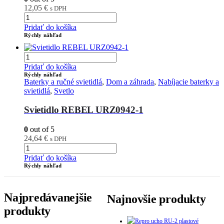
12,05
€
s DPH
Pridať do košíka
Rýchly náhľad
Pridať do košíka
Rýchly náhľad
Baterky a ručné svietidlá
,
Dom a záhrada
,
Nabíjacie baterky a
svietidlá
,
Svetlo
Svietidlo REBEL URZ0942-1
0
out of 5
24,64
€
s DPH
Pridať do košíka
Rýchly náhľad
Najpredávanejšie
Najnovšie produkty
produkty