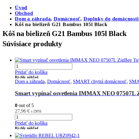
Úvod
Obchod
Dom a záhrada
,
Domácnosť
,
Doplnky do domácnosti
Kôš na bielizeň G21 Bambus 105l Black
Kôš na bielizeň G21 Bambus 105l Black
Súvisiace produkty
Pridať do košíka
Rýchly náhľad
Dom a záhrada
,
Domácnosť
,
SMART chytrá domácnosť
,
SMAR
Smart vypínač osvetlenia IMMAX NEO 07507L 
0
out of 5
27,96
€
s DPH
Pridať do košíka
Rýchly náhľad