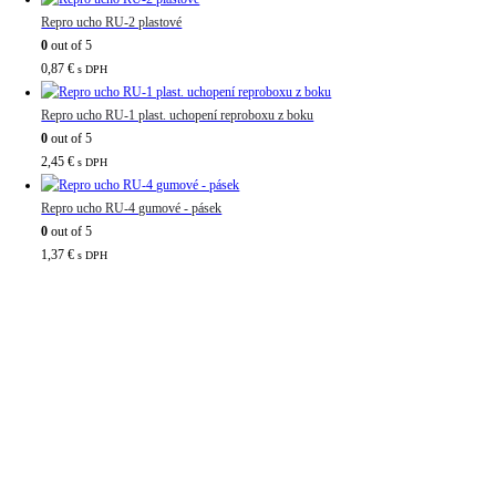
Repro ucho RU-2 plastové
0
out of 5
0,87
€
s DPH
Repro ucho RU-1 plast. uchopení reproboxu z boku
0
out of 5
2,45
€
s DPH
Repro ucho RU-4 gumové - pásek
0
out of 5
1,37
€
s DPH