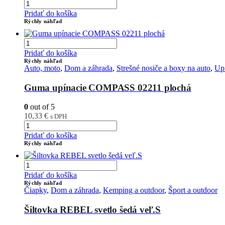
Pridať do košíka
Rýchly náhľad
Pridať do košíka
Rýchly náhľad
Auto, moto
,
Dom a záhrada
,
Strešné nosiče a boxy na auto
,
Up
Guma upínacie COMPASS 02211 plochá
0
out of 5
10,33
€
s DPH
Pridať do košíka
Rýchly náhľad
Pridať do košíka
Rýchly náhľad
Čiapky
,
Dom a záhrada
,
Kemping a outdoor
,
Šport a outdoor
Šiltovka REBEL svetlo šedá veľ.S