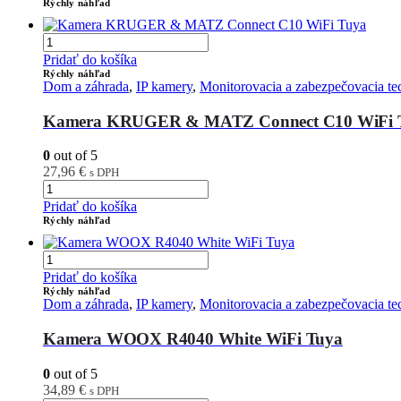
Rýchly náhľad
Pridať do košíka
Rýchly náhľad
Dom a záhrada
,
IP kamery
,
Monitorovacia a zabezpečovacia te
Kamera KRUGER & MATZ Connect C10 WiFi 
0
out of 5
27,96
€
s DPH
Pridať do košíka
Rýchly náhľad
Pridať do košíka
Rýchly náhľad
Dom a záhrada
,
IP kamery
,
Monitorovacia a zabezpečovacia te
Kamera WOOX R4040 White WiFi Tuya
0
out of 5
34,89
€
s DPH