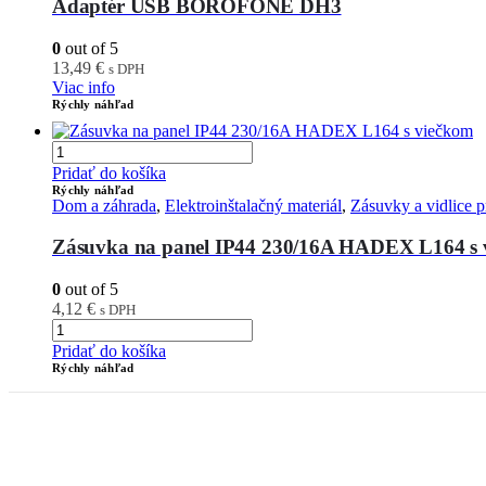
Adaptér USB BOROFONE DH3
0
out of 5
13,49
€
s DPH
Viac info
Rýchly náhľad
Pridať do košíka
Rýchly náhľad
Dom a záhrada
,
Elektroinštalačný materiál
,
Zásuvky a vidlice p
Zásuvka na panel IP44 230/16A HADEX L164 s 
0
out of 5
4,12
€
s DPH
Pridať do košíka
Rýchly náhľad