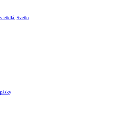
vietidlá
,
Svetlo
 pásky