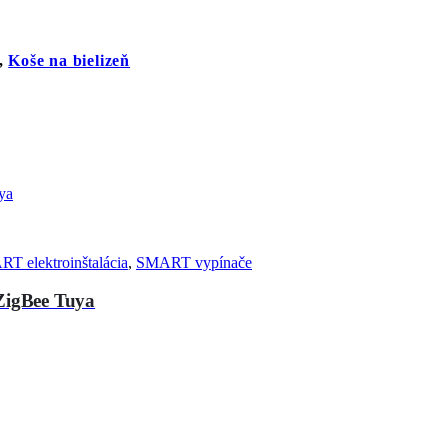
,
Koše na bielizeň
T elektroinštalácia
,
SMART vypínače
ZigBee Tuya