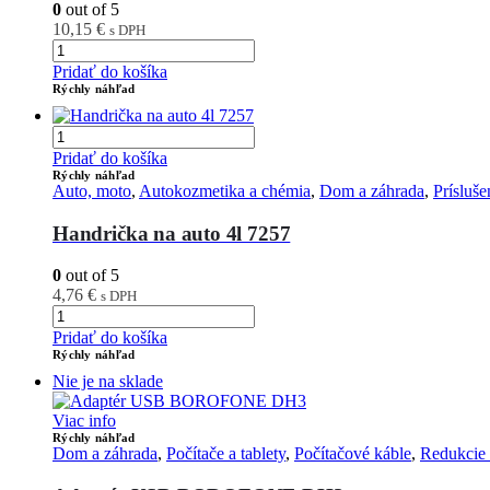
0
out of 5
10,15
€
s DPH
Pridať do košíka
Rýchly náhľad
Pridať do košíka
Rýchly náhľad
Auto, moto
,
Autokozmetika a chémia
,
Dom a záhrada
,
Prísluš
Handrička na auto 4l 7257
0
out of 5
4,76
€
s DPH
Pridať do košíka
Rýchly náhľad
Nie je na sklade
Viac info
Rýchly náhľad
Dom a záhrada
,
Počítače a tablety
,
Počítačové káble
,
Redukcie