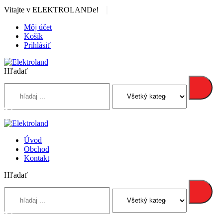
|
Vitajte v ELEKTROLANDe!
Môj účet
Košík
Prihlásiť
Hľadať
Úvod
Obchod
Kontakt
Hľadať