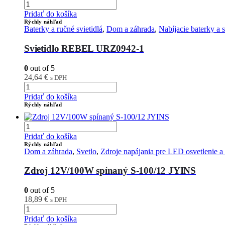
Pridať do košíka
Rýchly náhľad
Baterky a ručné svietidlá
,
Dom a záhrada
,
Nabíjacie baterky a s
Svietidlo REBEL URZ0942-1
0
out of 5
24,64
€
s DPH
Pridať do košíka
Rýchly náhľad
Pridať do košíka
Rýchly náhľad
Dom a záhrada
,
Svetlo
,
Zdroje napájania pre LED osvetlenie a
Zdroj 12V/100W spínaný S-100/12 JYINS
0
out of 5
18,89
€
s DPH
Pridať do košíka