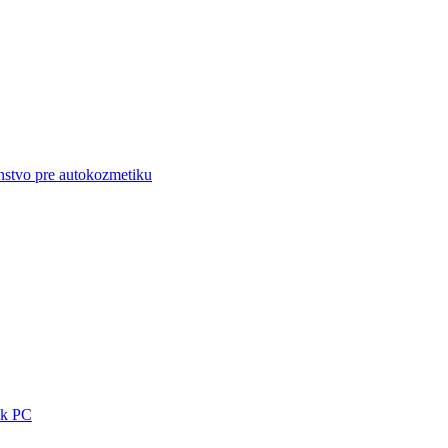
enstvo pre autokozmetiku
 k PC