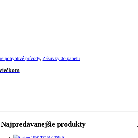
re pohyblivé prívody
,
Zásuvky do panelu
viečkom
Najpredávanejšie produkty