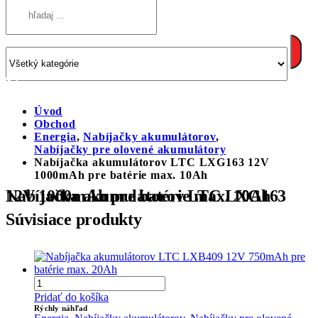
Úvod
Obchod
Energia
,
Nabíjačky akumulátorov
,
Nabíjačky pre olovené akumulátory
Nabíjačka akumulátorov LTC LXG163 12V
1000mAh pre batérie max. 10Ah
Nabíjačka akumulátorov LTC LXG163 12V 1000mAh pre batérie max. 10Ah
Súvisiace produkty
Pridať do košíka
Rýchly náhľad