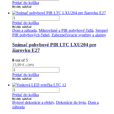
Pridať do košíka
Rýchly náhľad
Pridať do košíka
Rýchly náhľad
Dom a záhrada
,
Mikrovlnné a PIR pohybové čidlá
,
Stropný
PIR pohybových čidiel
,
Zabezpečovacie systémy a alarmy
Snímač pohybové PIR LTC LXU204 pre
žiarovku E27
0
out of 5
15,99
€
s DPH
Pridať do košíka
Rýchly náhľad
Pridať do košíka
Rýchly náhľad
Bytové dekorácie a efekty
,
Dekorácie do bytu
,
Dom a
záhrada