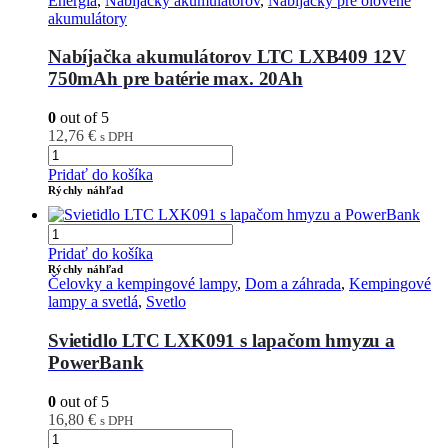
Energia
,
Nabíjačky akumulátorov
,
Nabíjačky pre olovené
akumulátory
Nabíjačka akumulátorov LTC LXB409 12V
750mAh pre batérie max. 20Ah
0
out of 5
12,76
€
s DPH
Pridať do košíka
Rýchly náhľad
Pridať do košíka
Rýchly náhľad
Čelovky a kempingové lampy
,
Dom a záhrada
,
Kempingové
lampy a svetlá
,
Svetlo
Svietidlo LTC LXK091 s lapačom hmyzu a
PowerBank
0
out of 5
16,80
€
s DPH