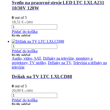
Svetlo na pracovné stroje LED LTC LXLA231
10/30V 120W
0
out of 5
18,51
€
s DPH
Pridať do košíka
Rýchly náhľad
Pridať do košíka
Rýchly náhľad
Audio, video, SAT
,
Držiaky na televízie, monitory a
projektory, TV stolíky
,
Držiaky na TV
,
Televízia a držiaky na
televízie
Držiak na TV LTC LXLCD88
0
out of 5
20,09
€
s DPH
Pridať do košíka
Rýchly náhľad