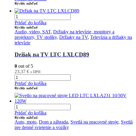
Rýchly náhľad
Pridať do košíka
Rýchly náhľad
Audio, video, SAT
,
Držiaky na televízie, monitory a
projektory, TV stolíky
,
Držiaky na TV
,
Televízia a držiaky na
televízie
Držiak na TV LTC LXLCD89
0
out of 5
23,37
€
s DPH
Pridať do košíka
Rýchly náhľad
Pridať do košíka
Rýchly náhľad
Auto, moto
,
Dom a záhrada
,
Svetlá na pracovné stroje
,
Svetlá
pre denné svietenie a vozíky