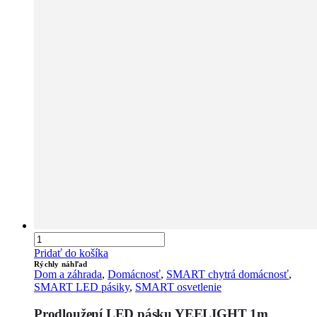
Pridať do košíka
Rýchly náhľad
Dom a záhrada
,
Domácnosť
,
SMART chytrá domácnosť
,
SMART LED pásiky
,
SMART osvetlenie
Prodloužení LED pásku YEELIGHT 1m