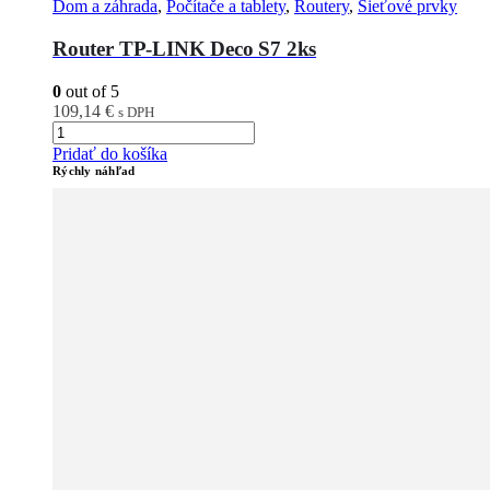
Dom a záhrada
,
Počítače a tablety
,
Routery
,
Sieťové prvky
Router TP-LINK Deco S7 2ks
0
out of 5
109,14
€
s DPH
Pridať do košíka
Rýchly náhľad