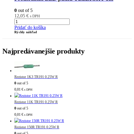
0
out of 5
12,05
€
s DPH
Pridať do košíka
Rýchly náhľad
Najpredávanejšie produkty
Rezistor 1K3 TR191 0.25W R
0
out of 5
0,01
€
s DPH
Rezistor 11K TR191 0.25W R
0
out of 5
0,01
€
s DPH
Rezistor 150R TR191 0.25W R
0
out of 5