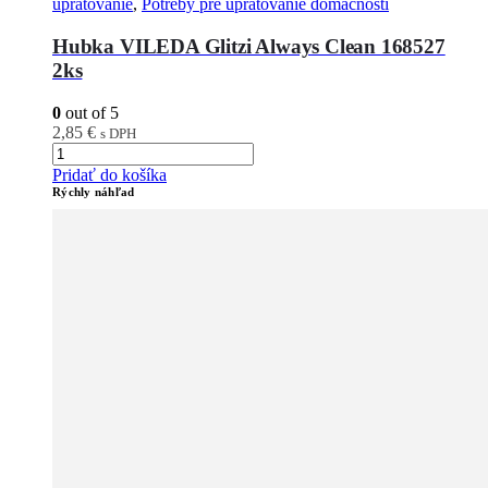
upratovanie
,
Potreby pre upratovanie domácnosti
Hubka VILEDA Glitzi Always Clean 168527
2ks
0
out of 5
2,85
€
s DPH
Pridať do košíka
Rýchly náhľad