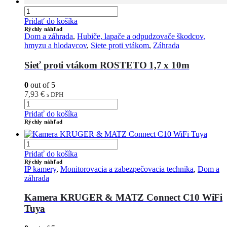
Pridať do košíka
Rýchly náhľad
Dom a záhrada
,
Hubiče, lapače a odpudzovače škodcov,
hmyzu a hlodavcov
,
Siete proti vtákom
,
Záhrada
Sieť proti vtákom ROSTETO 1,7 x 10m
0
out of 5
7,93
€
s DPH
Pridať do košíka
Rýchly náhľad
Pridať do košíka
Rýchly náhľad
IP kamery
,
Monitorovacia a zabezpečovacia technika
,
Dom a
záhrada
Kamera KRUGER & MATZ Connect C10 WiFi
Tuya