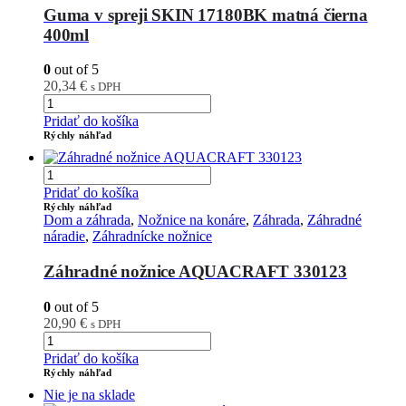
Guma v spreji SKIN 17180BK matná čierna
400ml
0
out of 5
20,34
€
s DPH
Pridať do košíka
Rýchly náhľad
Pridať do košíka
Rýchly náhľad
Dom a záhrada
,
Nožnice na konáre
,
Záhrada
,
Záhradné
náradie
,
Záhradnícke nožnice
Záhradné nožnice AQUACRAFT 330123
0
out of 5
20,90
€
s DPH
Pridať do košíka
Rýchly náhľad
Nie je na sklade