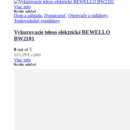
Viac info
Rýchly náhľad
Dom a záhrada
,
Domácnosť
,
Ohrievače a radiátory
,
Teplovzdušné ventilátory
Vykurovacie teleso elektrické BEWELLO
BW2101
0
out of 5
115,19
€
s DPH
Viac info
Rýchly náhľad