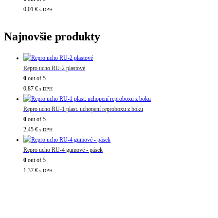
0,01
€
s DPH
Najnovšie produkty
Repro ucho RU-2 plastové
0
out of 5
0,87
€
s DPH
Repro ucho RU-1 plast. uchopení reproboxu z boku
0
out of 5
2,45
€
s DPH
Repro ucho RU-4 gumové - pásek
0
out of 5
1,37
€
s DPH