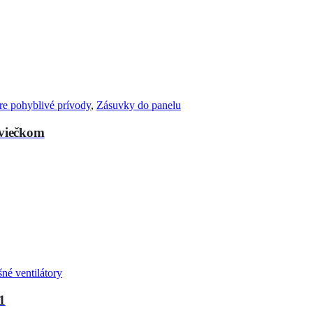
re pohyblivé prívody
,
Zásuvky do panelu
viečkom
né ventilátory
1