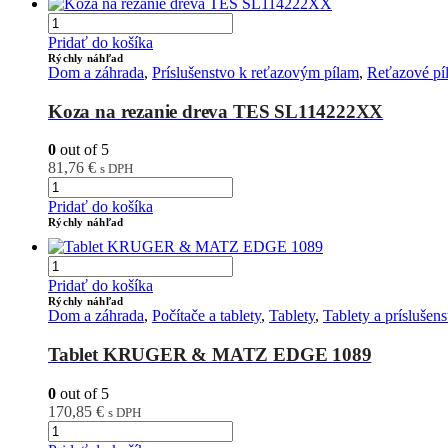
Pridať do košíka
Rýchly náhľad
Dom a záhrada
,
Príslušenstvo k reťazovým pílam
,
Reťazové píl
Koza na rezanie dreva TES SL114222XX
0
out of 5
81,76
€
s DPH
Pridať do košíka
Rýchly náhľad
Pridať do košíka
Rýchly náhľad
Dom a záhrada
,
Počítače a tablety
,
Tablety
,
Tablety a príslušen
Tablet KRUGER & MATZ EDGE 1089
0
out of 5
170,85
€
s DPH