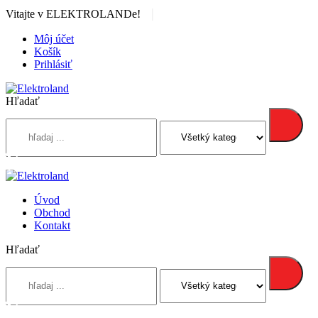
|
Vitajte v ELEKTROLANDe!
Môj účet
Košík
Prihlásiť
Hľadať
Úvod
Obchod
Kontakt
Hľadať