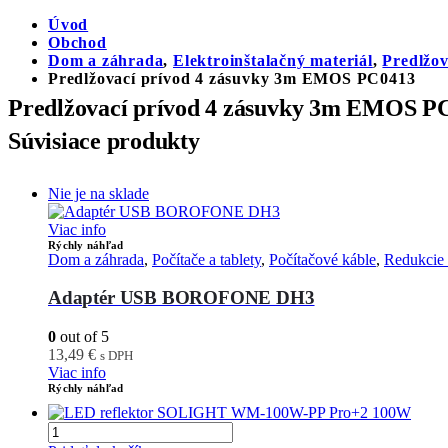
Úvod
Obchod
Dom a záhrada
,
Elektroinštalačný materiál
,
Predlžov
Predlžovací prívod 4 zásuvky 3m EMOS PC0413
Predlžovací prívod 4 zásuvky 3m EMOS P
Súvisiace produkty
Nie je na sklade
Viac info
Rýchly náhľad
Dom a záhrada
,
Počítače a tablety
,
Počítačové káble
,
Redukcie
Adaptér USB BOROFONE DH3
0
out of 5
13,49
€
s DPH
Viac info
Rýchly náhľad