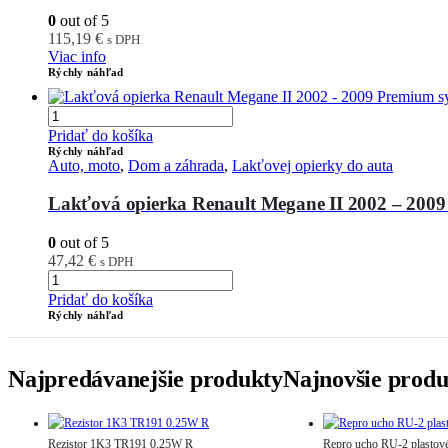
0
out of 5
115,19
€
s DPH
Viac info
Rýchly náhľad
Pridať do košíka
Rýchly náhľad
Auto, moto
,
Dom a záhrada
,
Lakťovej opierky do auta
Lakťová opierka Renault Megane II 2002 – 2009
0
out of 5
47,42
€
s DPH
Pridať do košíka
Rýchly náhľad
Najpredávanejšie produkty
Najnovšie produ
Rezistor 1K3 TR191 0.25W R
Repro ucho RU-2 plastov