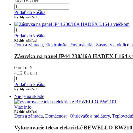
34,89
€
s DPH
Pridať do košíka
Rýchly náhľad
Pridať do košíka
Rýchly náhľad
Dom a záhrada
,
Elektroinštalačný materiál
,
Zásuvky a vidlice p
Zásuvka na panel IP44 230/16A HADEX L164 s 
0
out of 5
4,12
€
s DPH
Pridať do košíka
Rýchly náhľad
Nie je na sklade
Viac info
Rýchly náhľad
Dom a záhrada
,
Domácnosť
,
Ohrievače a radiátory
,
Teplovzduš
Vykurovacie teleso elektrické BEWELLO BW210