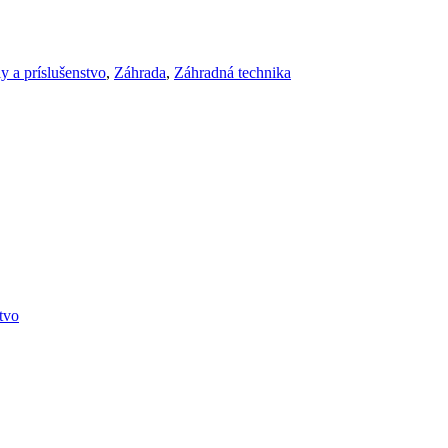
y a príslušenstvo
,
Záhrada
,
Záhradná technika
stvo