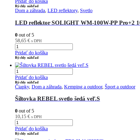
Pridať do košíka
Rýchly náhľad
Dom a záhrada
,
LED reflektory
,
Svetlo
LED reflektor SOLIGHT WM-100W-PP Pro+2 
0
out of 5
58,65
€
s DPH
Pridať do košíka
Rýchly náhľad
Pridať do košíka
Rýchly náhľad
Čiapky
,
Dom a záhrada
,
Kemping a outdoor
,
Šport a outdoor
Šiltovka REBEL svetlo šedá veľ.S
0
out of 5
10,15
€
s DPH
Pridať do košíka
Rýchly náhľad