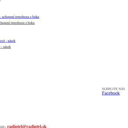
chopení reproboxu z boku
- pásek
SLEDUJTE NÁS
Facebook
radiotel@radiotel.sk
AIL: