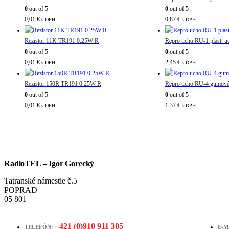
0
out of 5
0
out of 5
0,01
€
0,87
€
s DPH
s DPH
Rezistor 11K TR191 0.25W R
Repro ucho RU-1 plast. u
0
out of 5
0
out of 5
0,01
€
2,45
€
s DPH
s DPH
Rezistor 150R TR191 0.25W R
Repro ucho RU-4 gumové 
0
out of 5
0
out of 5
0,01
€
1,37
€
s DPH
s DPH
RadioTEL – Igor Gorecký
Tatranské námestie č.5
POPRAD
05 801
+421 (0)910 911 305
TELEFÓN:
E-M