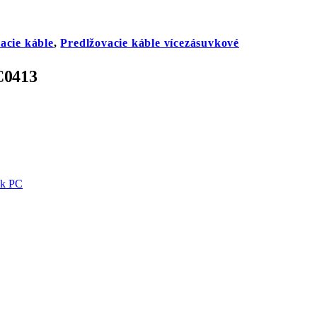
acie káble
,
Predlžovacie káble vícezásuvkové
C0413
 k PC