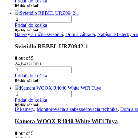
Pridať do košíka
Rýchly náhľad
Pridať do košíka
Rýchly náhľad
Baterky a ručné svietidlá
,
Dom a záhrada
,
Nabíjacie baterky a s
Svietidlo REBEL URZ0942-1
0
out of 5
24,64
€
s DPH
Pridať do košíka
Rýchly náhľad
Pridať do košíka
Rýchly náhľad
IP kamery
,
Monitorovacia a zabezpečovacia technika
,
Dom a z
Kamera WOOX R4040 White WiFi Tuya
0
out of 5