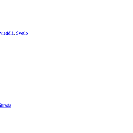
vietidlá
,
Svetlo
áhrada