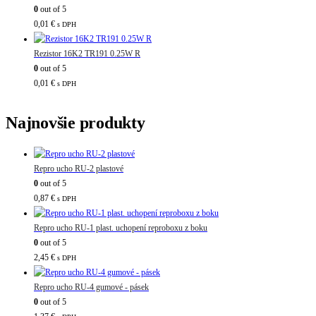
0
out of 5
0,01
€
s DPH
Rezistor 16K2 TR191 0.25W R
0
out of 5
0,01
€
s DPH
Najnovšie produkty
Repro ucho RU-2 plastové
0
out of 5
0,87
€
s DPH
Repro ucho RU-1 plast. uchopení reproboxu z boku
0
out of 5
2,45
€
s DPH
Repro ucho RU-4 gumové - pásek
0
out of 5