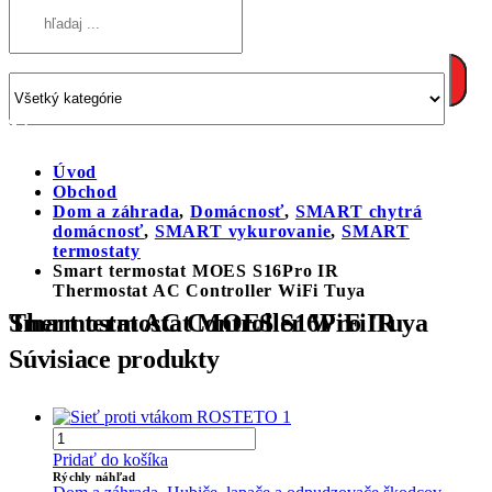
Úvod
Obchod
Dom a záhrada
,
Domácnosť
,
SMART chytrá
domácnosť
,
SMART vykurovanie
,
SMART
termostaty
Smart termostat MOES S16Pro IR
Thermostat AC Controller WiFi Tuya
Smart termostat MOES S16Pro IR Thermostat AC Controller WiFi Tuya
Súvisiace produkty
Pridať do košíka
Rýchly náhľad