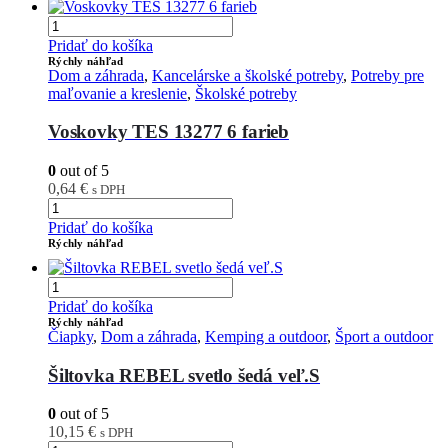
Pridať do košíka
Rýchly náhľad
Dom a záhrada
,
Kancelárske a školské potreby
,
Potreby pre
maľovanie a kreslenie
,
Školské potreby
Voskovky TES 13277 6 farieb
0
out of 5
0,64
€
s DPH
Pridať do košíka
Rýchly náhľad
Pridať do košíka
Rýchly náhľad
Čiapky
,
Dom a záhrada
,
Kemping a outdoor
,
Šport a outdoor
Šiltovka REBEL svetlo šedá veľ.S
0
out of 5
10,15
€
s DPH