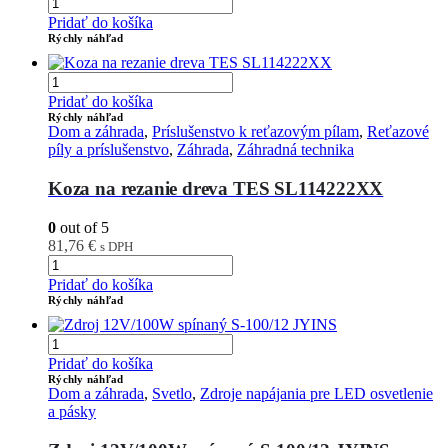
Pridať do košíka
Rýchly náhľad
Pridať do košíka
Rýchly náhľad
Dom a záhrada
,
Príslušenstvo k reťazovým pílam
,
Reťazové
píly a príslušenstvo
,
Záhrada
,
Záhradná technika
Koza na rezanie dreva TES SL114222XX
0
out of 5
81,76
€
s DPH
Pridať do košíka
Rýchly náhľad
Pridať do košíka
Rýchly náhľad
Dom a záhrada
,
Svetlo
,
Zdroje napájania pre LED osvetlenie
a pásky