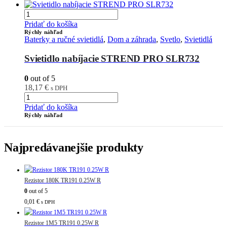
Pridať do košíka
Rýchly náhľad
Baterky a ručné svietidlá
,
Dom a záhrada
,
Svetlo
,
Svietidlá
Svietidlo nabíjacie STREND PRO SLR732
0
out of 5
18,17
€
s DPH
Pridať do košíka
Rýchly náhľad
Najpredávanejšie produkty
Rezistor 180K TR191 0.25W R
0
out of 5
0,01
€
s DPH
Rezistor 1M5 TR191 0.25W R