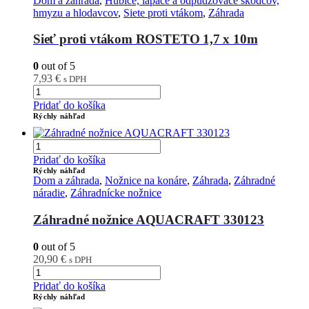
Dom a záhrada
,
Hubiče, lapače a odpudzovače škodcov,
hmyzu a hlodavcov
,
Siete proti vtákom
,
Záhrada
Sieť proti vtákom ROSTETO 1,7 x 10m
0
out of 5
7,93
€
s DPH
Pridať do košíka
Rýchly náhľad
Pridať do košíka
Rýchly náhľad
Dom a záhrada
,
Nožnice na konáre
,
Záhrada
,
Záhradné
náradie
,
Záhradnícke nožnice
Záhradné nožnice AQUACRAFT 330123
0
out of 5
20,90
€
s DPH
Pridať do košíka
Rýchly náhľad