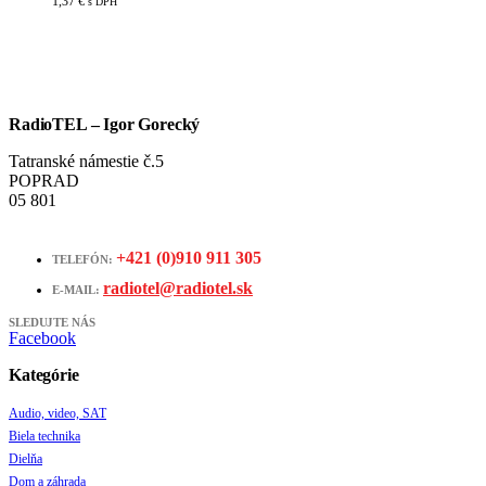
1,37
€
s DPH
RadioTEL – Igor Gorecký
Tatranské námestie č.5
POPRAD
05 801
+421 (0)910 911 305
TELEFÓN:
radiotel@radiotel.sk
E-MAIL:
SLEDUJTE NÁS
Facebook
Kategórie
Audio, video, SAT
Biela technika
Dielňa
Dom a záhrada