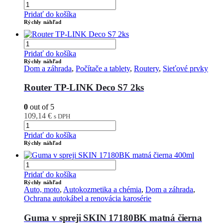
Pridať do košíka
Rýchly náhľad
Pridať do košíka
Rýchly náhľad
Dom a záhrada
,
Počítače a tablety
,
Routery
,
Sieťové prvky
Router TP-LINK Deco S7 2ks
0
out of 5
109,14
€
s DPH
Pridať do košíka
Rýchly náhľad
Pridať do košíka
Rýchly náhľad
Auto, moto
,
Autokozmetika a chémia
,
Dom a záhrada
,
Ochrana autokábel a renovácia karosérie
Guma v spreji SKIN 17180BK matná čierna