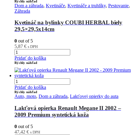
Rýchly náhľad
Dom a záhrada
,
Kvetináče
,
Kvetináče a truhlíky
,
Pestovanie
,
Záhrada
Kvetináč na bylinky COUBI HERBAL biely
29,5×29,5x14cm
0
out of 5
5,87
€
s DPH
Pridať do košíka
Rýchly náhľad
Pridať do košíka
Rýchly náhľad
Auto, moto
,
Dom a záhrada
,
Lakťovej opierky do auta
Lakťová opierka Renault Megane II 2002 –
2009 Premium syntetická koža
0
out of 5
47,42
€
s DPH