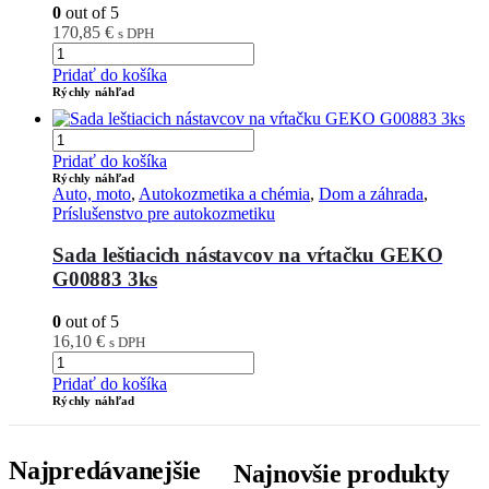
0
out of 5
170,85
€
s DPH
Pridať do košíka
Rýchly náhľad
Pridať do košíka
Rýchly náhľad
Auto, moto
,
Autokozmetika a chémia
,
Dom a záhrada
,
Príslušenstvo pre autokozmetiku
Sada leštiacich nástavcov na vŕtačku GEKO
G00883 3ks
0
out of 5
16,10
€
s DPH
Pridať do košíka
Rýchly náhľad
Najpredávanejšie
Najnovšie produkty