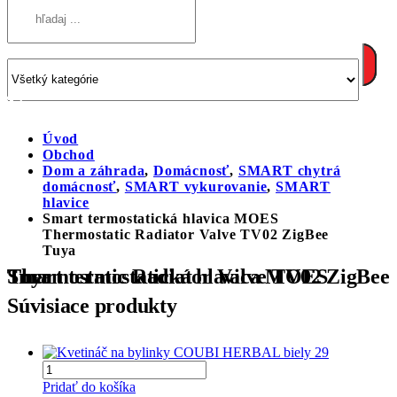
Úvod
Obchod
Dom a záhrada
,
Domácnosť
,
SMART chytrá
domácnosť
,
SMART vykurovanie
,
SMART
hlavice
Smart termostatická hlavica MOES
Thermostatic Radiator Valve TV02 ZigBee
Tuya
Smart termostatická hlavica MOES Thermostatic Radiator Valve TV02 ZigBee Tuya
Súvisiace produkty
Pridať do košíka