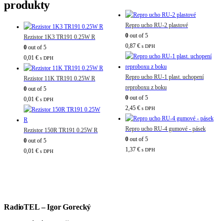
produkty
Repro ucho RU-2 plastové
0
out of 5
Rezistor 1K3 TR191 0.25W R
0,87
€
s DPH
0
out of 5
0,01
€
s DPH
Repro ucho RU-1 plast. uchopení
Rezistor 11K TR191 0.25W R
reproboxu z boku
0
out of 5
0
out of 5
0,01
€
s DPH
2,45
€
s DPH
Repro ucho RU-4 gumové - pásek
Rezistor 150R TR191 0.25W R
0
out of 5
0
out of 5
1,37
€
s DPH
0,01
€
s DPH
RadioTEL – Igor Gorecký