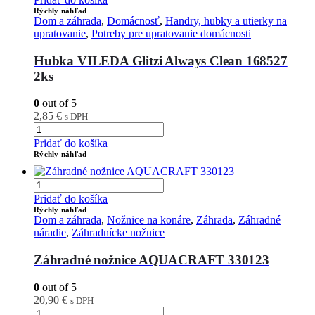
Rýchly náhľad
Dom a záhrada
,
Domácnosť
,
Handry, hubky a utierky na
upratovanie
,
Potreby pre upratovanie domácnosti
Hubka VILEDA Glitzi Always Clean 168527
2ks
0
out of 5
2,85
€
s DPH
Pridať do košíka
Rýchly náhľad
Pridať do košíka
Rýchly náhľad
Dom a záhrada
,
Nožnice na konáre
,
Záhrada
,
Záhradné
náradie
,
Záhradnícke nožnice
Záhradné nožnice AQUACRAFT 330123
0
out of 5
20,90
€
s DPH