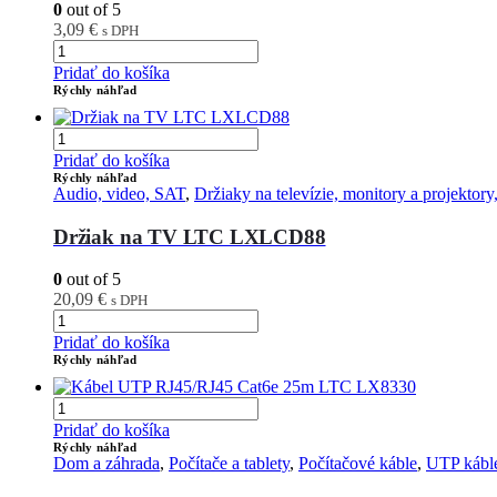
0
out of 5
3,09
€
s DPH
Pridať do košíka
Rýchly náhľad
Pridať do košíka
Rýchly náhľad
Audio, video, SAT
,
Držiaky na televízie, monitory a projektory
Držiak na TV LTC LXLCD88
0
out of 5
20,09
€
s DPH
Pridať do košíka
Rýchly náhľad
Pridať do košíka
Rýchly náhľad
Dom a záhrada
,
Počítače a tablety
,
Počítačové káble
,
UTP kábl