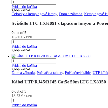
Pridať do košíka
Rýchly náhľad
Čelovky a kempingové lampy
,
Dom a záhrada
,
Kempingové lam
Svietidlo LTC LXK091 s lapačom hmyzu a Pow
0
out of 5
16,80
€
s DPH
Pridať do košíka
Rýchly náhľad
Pridať do košíka
Rýchly náhľad
Dom a záhrada
,
Počítače a tablety
,
Počítačové káble
,
UTP kábl
Kábel UTP RJ45/RJ45 Cat5e 50m LTC LX8350
0
out of 5
13,73
€
s DPH
Pridať do košíka