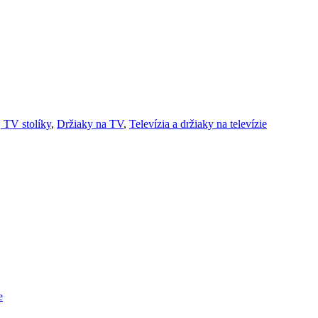
, TV stolíky
,
Držiaky na TV
,
Televízia a držiaky na televízie
e