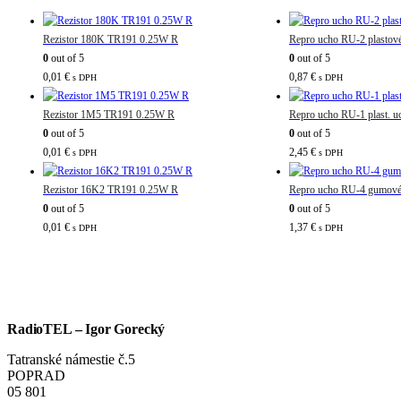
Rezistor 180K TR191 0.25W R
Repro ucho RU-2 plastov
0
out of 5
0
out of 5
0,01
€
0,87
€
s DPH
s DPH
Rezistor 1M5 TR191 0.25W R
Repro ucho RU-1 plast. u
0
out of 5
0
out of 5
0,01
€
2,45
€
s DPH
s DPH
Rezistor 16K2 TR191 0.25W R
Repro ucho RU-4 gumové 
0
out of 5
0
out of 5
0,01
€
1,37
€
s DPH
s DPH
RadioTEL – Igor Gorecký
Tatranské námestie č.5
POPRAD
05 801