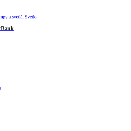
py a svetlá
,
Svetlo
erBank
e