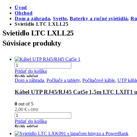
Úvod
Obchod
Dom a záhrada
,
Svetlo
,
Baterky a ručné svietidlá
,
Ru
Svietidlo LTC LXLL25
Svietidlo LTC LXLL25
Súvisiace produkty
Pridať do košíka
Rýchly náhľad
Dom a záhrada
,
Počítače a tablety
,
Počítačové káble
,
UTP kábl
Kábel UTP RJ45/RJ45 Cat5e 1,5m LTC LXIT1 ul
0
out of 5
2,00
€
s DPH
Pridať do košíka
Rýchly náhľad