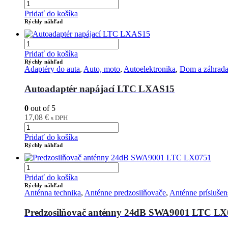
Pridať do košíka
Rýchly náhľad
Pridať do košíka
Rýchly náhľad
Adaptéry do auta
,
Auto, moto
,
Autoelektronika
,
Dom a záhrad
Autoadaptér napájací LTC LXAS15
0
out of 5
17,08
€
s DPH
Pridať do košíka
Rýchly náhľad
Pridať do košíka
Rýchly náhľad
Anténna technika
,
Anténne predzosilňovače
,
Anténne príslušen
Predzosilňovač anténny 24dB SWA9001 LTC LX