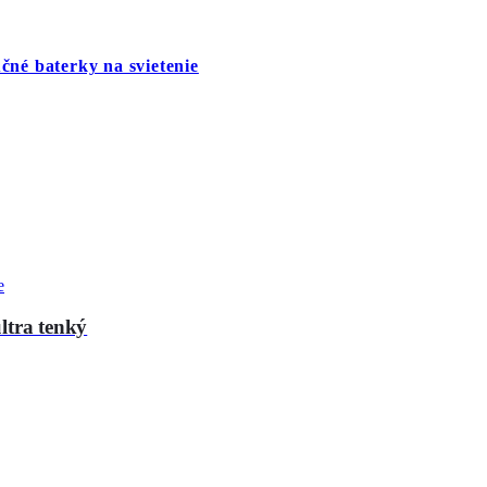
čné baterky na svietenie
e
tra tenký