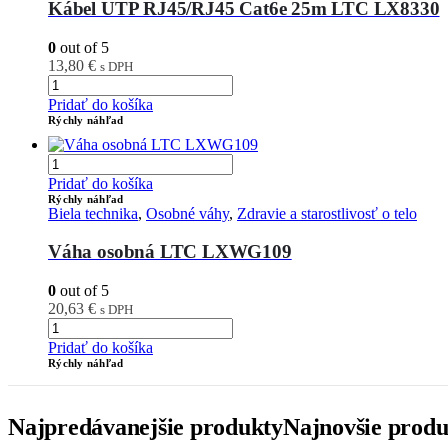
Kábel UTP RJ45/RJ45 Cat6e 25m LTC LX8330
0
out of 5
13,80
€
s DPH
Pridať do košíka
Rýchly náhľad
Pridať do košíka
Rýchly náhľad
Biela technika
,
Osobné váhy
,
Zdravie a starostlivosť o telo
Váha osobná LTC LXWG109
0
out of 5
20,63
€
s DPH
Pridať do košíka
Rýchly náhľad
Najpredávanejšie produkty
Najnovšie produ