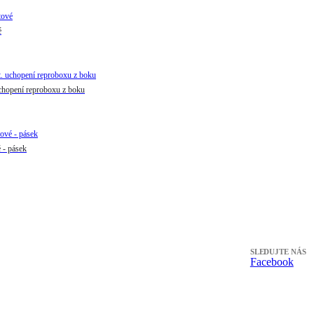
é
chopení reproboxu z boku
- pásek
SLEDUJTE NÁS
Facebook