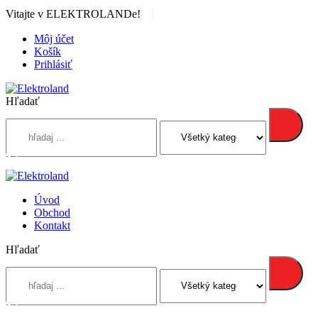
|
Vitajte v ELEKTROLANDe!
Môj účet
Košík
Prihlásiť
Hľadať
Úvod
Obchod
Kontakt
Hľadať