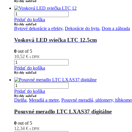
Rýchly náhľad
Pridať do košíka
Rýchly náhľad
Bytové dekorácie a efekty
,
Dekorácie do bytu
,
Dom a záhrada
Vosková LED sviečka LTC 12,5cm
0
out of 5
10,52
€
s DPH
Pridať do košíka
Rýchly náhľad
Pridať do košíka
Rýchly náhľad
Dielňa
,
Meradlá a metre
,
Posuvné meradlá, uhlomery, hĺbkome
Posuvné meradlo LTC LXAS37 digitálne
0
out of 5
12,34
€
s DPH