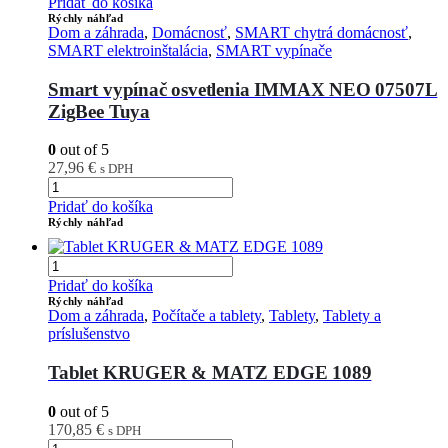
Pridať do košíka
Rýchly náhľad
Dom a záhrada
,
Domácnosť
,
SMART chytrá domácnosť
,
SMART elektroinštalácia
,
SMART vypínače
Smart vypínač osvetlenia IMMAX NEO 07507L
ZigBee Tuya
0
out of 5
27,96
€
s DPH
Pridať do košíka
Rýchly náhľad
Pridať do košíka
Rýchly náhľad
Dom a záhrada
,
Počítače a tablety
,
Tablety
,
Tablety a
príslušenstvo
Tablet KRUGER & MATZ EDGE 1089
0
out of 5
170,85
€
s DPH