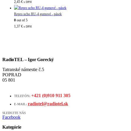
2,45
€
s DPH
Repro ucho RU-4 gumové - pásek
0
out of 5
1,37
€
s DPH
RadioTEL – Igor Gorecký
Tatranské námestie č.5
POPRAD
05 801
+421 (0)910 911 305
TELEFÓN:
radiotel@radiotel.sk
E-MAIL:
SLEDUJTE NÁS
Facebook
Kategórie