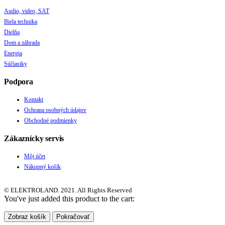
Audio, video, SAT
Biela technika
Dielňa
Dom a záhrada
Energia
Súčiastky
Podpora
Kontakt
Ochrana osobných údajov
Obchodné podmienky
Zákaznícky servis
Môj účet
Nákupný košík
© ELEKTROLAND. 2021. All Rights Reserved
You've just added this product to the cart:
Zobraz košík
Pokračovať