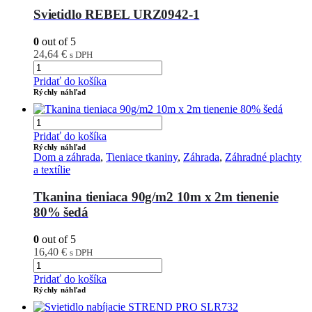
Svietidlo REBEL URZ0942-1
0
out of 5
24,64
€
s DPH
Pridať do košíka
Rýchly náhľad
Pridať do košíka
Rýchly náhľad
Dom a záhrada
,
Tieniace tkaniny
,
Záhrada
,
Záhradné plachty
a textílie
Tkanina tieniaca 90g/m2 10m x 2m tienenie
80% šedá
0
out of 5
16,40
€
s DPH
Pridať do košíka
Rýchly náhľad