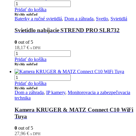
Pridať do košíka
Rýchly náhľad
Baterky a ručné svietidlá
,
Dom a záhrada
,
Svetlo
,
Svietidlá
Svietidlo nabíjacie STREND PRO SLR732
0
out of 5
18,17
€
s DPH
Pridať do košíka
Rýchly náhľad
Pridať do košíka
Rýchly náhľad
Dom a záhrada
,
IP kamery
,
Monitorovacia a zabezpečovacia
technika
Kamera KRUGER & MATZ Connect C10 WiFi
Tuya
0
out of 5
27,96
€
s DPH