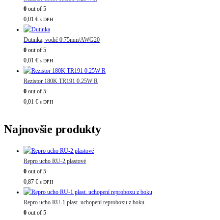
0
out of 5
0,01
€
s DPH
Dutinka, vodič 0.75mm/AWG20
0
out of 5
0,01
€
s DPH
Rezistor 180K TR191 0.25W R
0
out of 5
0,01
€
s DPH
Najnovšie produkty
Repro ucho RU-2 plastové
0
out of 5
0,87
€
s DPH
Repro ucho RU-1 plast. uchopení reproboxu z boku
0
out of 5