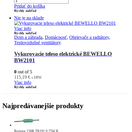
Pridať do košíka
Rýchly náhľad
Nie je na sklade
Viac info
Rýchly náhľad
Dom a záhrada
,
Domácnosť
,
Ohrievače a radiátory
,
Teplovzdušné ventilátory
Vykurovacie teleso elektrické BEWELLO
BW2101
0
out of 5
115,19
€
s DPH
Viac info
Rýchly náhľad
Najpredávanejšie produkty
Rezistor 150R TR191 0.25W R