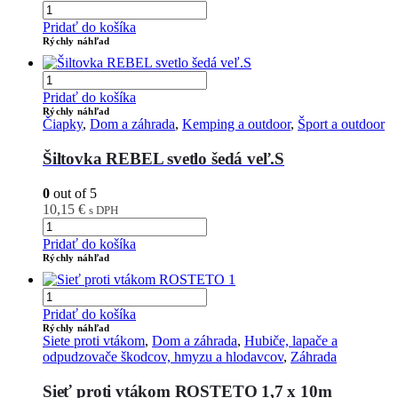
Pridať do košíka
Rýchly náhľad
Pridať do košíka
Rýchly náhľad
Čiapky
,
Dom a záhrada
,
Kemping a outdoor
,
Šport a outdoor
Šiltovka REBEL svetlo šedá veľ.S
0
out of 5
10,15
€
s DPH
Pridať do košíka
Rýchly náhľad
Pridať do košíka
Rýchly náhľad
Siete proti vtákom
,
Dom a záhrada
,
Hubiče, lapače a
odpudzovače škodcov, hmyzu a hlodavcov
,
Záhrada
Sieť proti vtákom ROSTETO 1,7 x 10m