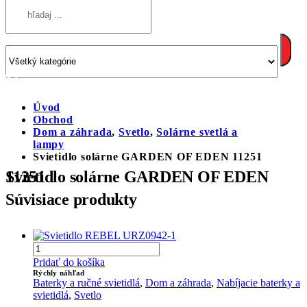
Úvod
Obchod
Dom a záhrada
,
Svetlo
,
Solárne svetlá a
lampy
Svietidlo solárne GARDEN OF EDEN 11251
Svietidlo solárne GARDEN OF EDEN 11251
Súvisiace produkty
Pridať do košíka
Rýchly náhľad
Baterky a ručné svietidlá
,
Dom a záhrada
,
Nabíjacie baterky a
svietidlá
,
Svetlo