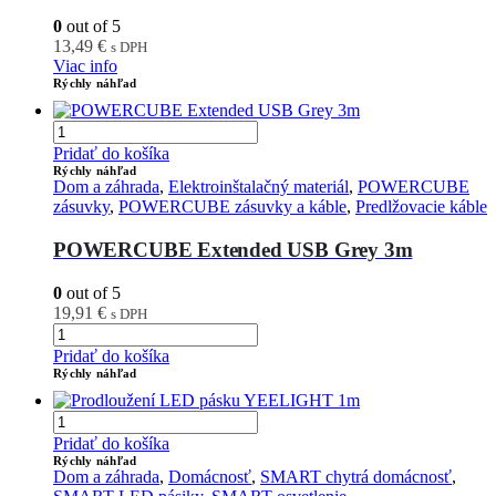
0
out of 5
13,49
€
s DPH
Viac info
Rýchly náhľad
Pridať do košíka
Rýchly náhľad
Dom a záhrada
,
Elektroinštalačný materiál
,
POWERCUBE
zásuvky
,
POWERCUBE zásuvky a káble
,
Predlžovacie káble
POWERCUBE Extended USB Grey 3m
0
out of 5
19,91
€
s DPH
Pridať do košíka
Rýchly náhľad
Pridať do košíka
Rýchly náhľad
Dom a záhrada
,
Domácnosť
,
SMART chytrá domácnosť
,