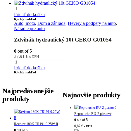
Pridať do košíka
Rýchly náhľad
Auto, moto
,
Dom a záhrada
,
Hevery a podpery na auto
,
Náradie pre auto
Zdvihák hydraulický 10t GEKO G01054
0
out of 5
37,91
€
s DPH
Pridať do košíka
Rýchly náhľad
Najpredávanejšie
Najnovšie produkty
produkty
Repro ucho RU-2 plastové
0
out of 5
Rezistor 180K TR191 0.25W R
0,87
€
s DPH
0
out of 5