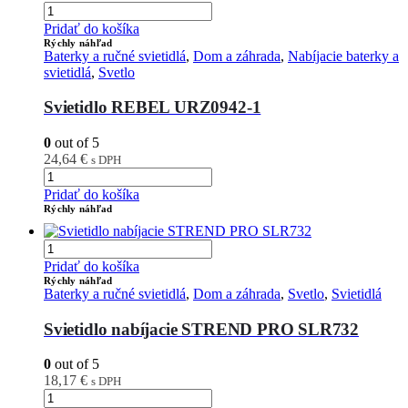
Pridať do košíka
Rýchly náhľad
Baterky a ručné svietidlá
,
Dom a záhrada
,
Nabíjacie baterky a
svietidlá
,
Svetlo
Svietidlo REBEL URZ0942-1
0
out of 5
24,64
€
s DPH
Pridať do košíka
Rýchly náhľad
Pridať do košíka
Rýchly náhľad
Baterky a ručné svietidlá
,
Dom a záhrada
,
Svetlo
,
Svietidlá
Svietidlo nabíjacie STREND PRO SLR732
0
out of 5
18,17
€
s DPH