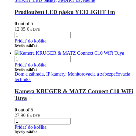
SMART LED pásiky
,
SMART osvetlenie
Prodloužení LED pásku YEELIGHT 1m
0
out of 5
12,05
€
s DPH
Pridať do košíka
Rýchly náhľad
Pridať do košíka
Rýchly náhľad
Dom a záhrada
,
IP kamery
,
Monitorovacia a zabezpečovacia
technika
Kamera KRUGER & MATZ Connect C10 WiFi
Tuya
0
out of 5
27,96
€
s DPH
Pridať do košíka
Rýchly náhľad