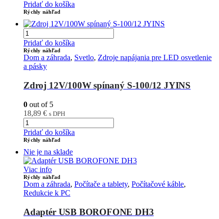
Pridať do košíka
Rýchly náhľad
Pridať do košíka
Rýchly náhľad
Dom a záhrada
,
Svetlo
,
Zdroje napájania pre LED osvetlenie
a pásky
Zdroj 12V/100W spínaný S-100/12 JYINS
0
out of 5
18,89
€
s DPH
Pridať do košíka
Rýchly náhľad
Nie je na sklade
Viac info
Rýchly náhľad
Dom a záhrada
,
Počítače a tablety
,
Počítačové káble
,
Redukcie k PC
Adaptér USB BOROFONE DH3