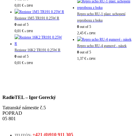
0,01
€
s DPH
Repro ucho RU-1 plast. uchopení
Rezistor 1M5 TR191 0.25W R
reproboxu z boku
0
out of 5
0
out of 5
0,01
€
s DPH
2,45
€
s DPH
Repro ucho RU-4 gumové - pásek
Rezistor 16K2 TR191 0.25W R
0
out of 5
0
out of 5
1,37
€
s DPH
0,01
€
s DPH
RadioTEL – Igor Gorecký
Tatranské námestie č.5
POPRAD
05 801
+421 (0)910 911 305
TELEFÓN: