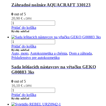
Záhradné nožnice AQUACRAFT 330123
0
out of 5
20,90
€
s DPH
Pridať do košíka
Rýchly náhľad
Pridať do košíka
Rýchly náhľad
Auto, moto
,
Autokozmetika a chémia
,
Dom a záhrada
,
Príslušenstvo pre autokozmetiku
Sada leštiacich nástavcov na vŕtačku GEKO
G00883 3ks
0
out of 5
16,10
€
s DPH
Pridať do košíka
Rýchly náhľad