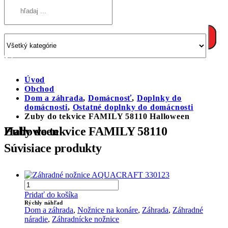
Úvod
Obchod
Dom a záhrada
,
Domácnosť
,
Doplnky do
domácnosti
,
Ostatné doplnky do domácnosti
Zuby do tekvice FAMILY 58110 Halloween
Zuby do tekvice FAMILY 58110 Halloween
Súvisiace produkty
Pridať do košíka
Rýchly náhľad
Dom a záhrada
,
Nožnice na konáre
,
Záhrada
,
Záhradné
náradie
,
Záhradnícke nožnice