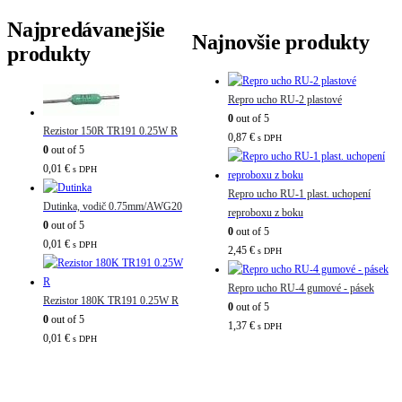
Najpredávanejšie
Najnovšie produkty
produkty
Repro ucho RU-2 plastové
0
out of 5
Rezistor 150R TR191 0.25W R
0,87
€
s DPH
0
out of 5
0,01
€
s DPH
Repro ucho RU-1 plast. uchopení
Dutinka, vodič 0.75mm/AWG20
reproboxu z boku
0
out of 5
0
out of 5
0,01
€
s DPH
2,45
€
s DPH
Repro ucho RU-4 gumové - pásek
Rezistor 180K TR191 0.25W R
0
out of 5
0
out of 5
1,37
€
s DPH
0,01
€
s DPH