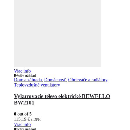
Viac info
Rýchly náhľad
Dom a záhrada
,
Domácnosť
,
Ohrievače a radiátory
,
Teplovzdušné ventilátory
Vykurovacie teleso elektrické BEWELLO
BW2101
0
out of 5
115,19
€
s DPH
Viac info
Rýchly náhľad