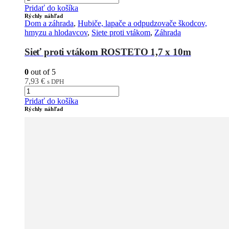
Pridať do košíka
Rýchly náhľad
Dom a záhrada
,
Hubiče, lapače a odpudzovače škodcov,
hmyzu a hlodavcov
,
Siete proti vtákom
,
Záhrada
Sieť proti vtákom ROSTETO 1,7 x 10m
0
out of 5
7,93
€
s DPH
Pridať do košíka
Rýchly náhľad