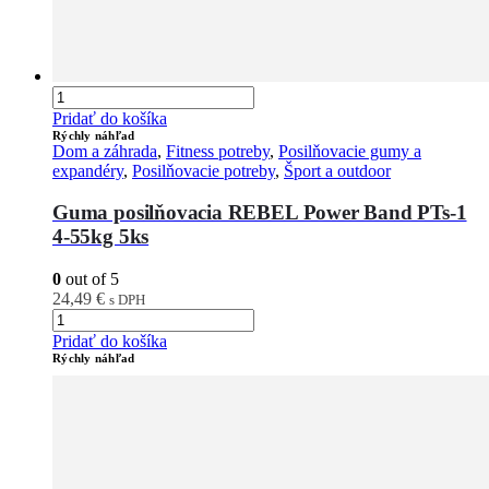
Pridať do košíka
Rýchly náhľad
Dom a záhrada
,
Fitness potreby
,
Posilňovacie gumy a
expandéry
,
Posilňovacie potreby
,
Šport a outdoor
Guma posilňovacia REBEL Power Band PTs-1
4-55kg 5ks
0
out of 5
24,49
€
s DPH
Pridať do košíka
Rýchly náhľad