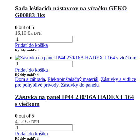
Sada leštiacich nástavcov na vŕtačku GEKO
G00883 3ks
0
out of 5
16,10
€
s DPH
Pridať do košíka
Rýchly náhľad
Pridať do košíka
Rýchly náhľad
Dom a záhrada
,
Elektroinštalačný materiál
,
Zásuvky a vidlice
pre pohyblivé prívody
,
Zásuvky do panelu
Zásuvka na panel IP44 230/16A HADEX L164
s viečkom
0
out of 5
4,12
€
s DPH
Pridať do košíka
Rýchly náhľad