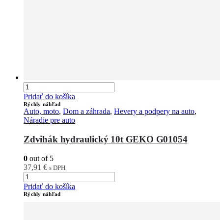
Pridať do košíka
Rýchly náhľad
Auto, moto
,
Dom a záhrada
,
Hevery a podpery na auto
,
Náradie pre auto
Zdvihák hydraulický 10t GEKO G01054
0
out of 5
37,91
€
s DPH
Pridať do košíka
Rýchly náhľad