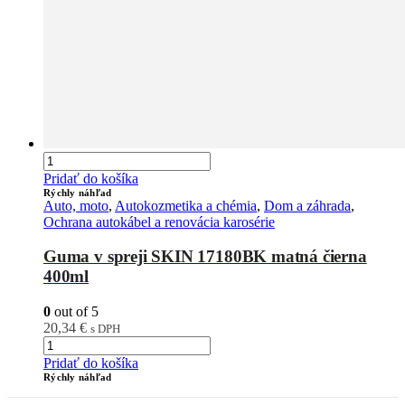
Pridať do košíka
Rýchly náhľad
Auto, moto
,
Autokozmetika a chémia
,
Dom a záhrada
,
Ochrana autokábel a renovácia karosérie
Guma v spreji SKIN 17180BK matná čierna
400ml
0
out of 5
20,34
€
s DPH
Pridať do košíka
Rýchly náhľad