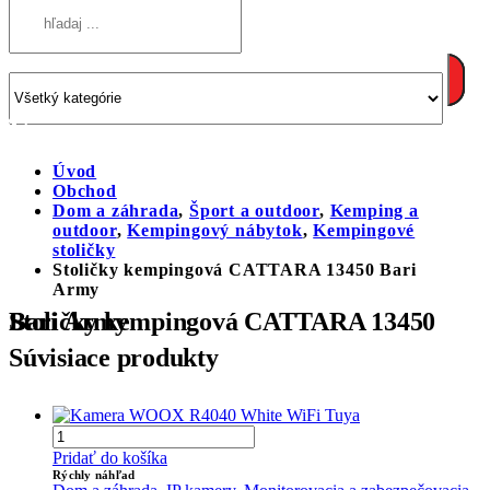
Úvod
Obchod
Dom a záhrada
,
Šport a outdoor
,
Kemping a
outdoor
,
Kempingový nábytok
,
Kempingové
stoličky
Stoličky kempingová CATTARA 13450 Bari
Army
Stoličky kempingová CATTARA 13450 Bari Army
Súvisiace produkty
Pridať do košíka
Rýchly náhľad