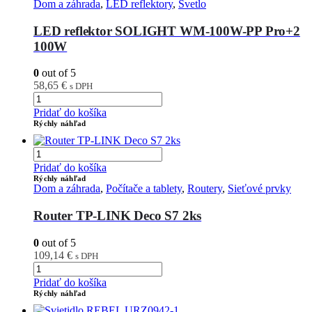
Dom a záhrada
,
LED reflektory
,
Svetlo
LED reflektor SOLIGHT WM-100W-PP Pro+2
100W
0
out of 5
58,65
€
s DPH
Pridať do košíka
Rýchly náhľad
Pridať do košíka
Rýchly náhľad
Dom a záhrada
,
Počítače a tablety
,
Routery
,
Sieťové prvky
Router TP-LINK Deco S7 2ks
0
out of 5
109,14
€
s DPH
Pridať do košíka
Rýchly náhľad