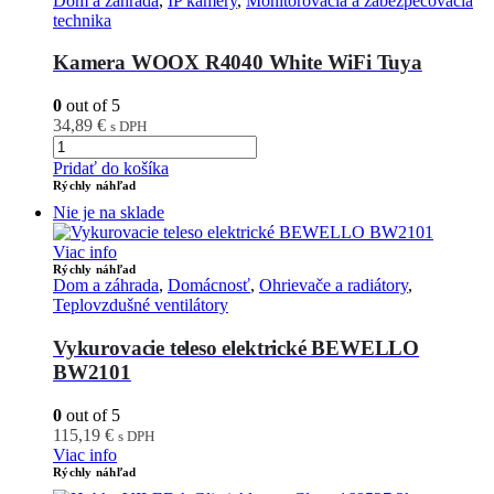
Dom a záhrada
,
IP kamery
,
Monitorovacia a zabezpečovacia
technika
Kamera WOOX R4040 White WiFi Tuya
0
out of 5
34,89
€
s DPH
Pridať do košíka
Rýchly náhľad
Nie je na sklade
Viac info
Rýchly náhľad
Dom a záhrada
,
Domácnosť
,
Ohrievače a radiátory
,
Teplovzdušné ventilátory
Vykurovacie teleso elektrické BEWELLO
BW2101
0
out of 5
115,19
€
s DPH
Viac info
Rýchly náhľad