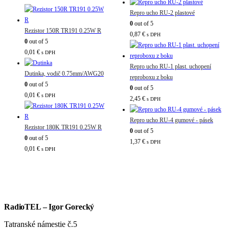
Repro ucho RU-2 plastové
0
out of 5
Rezistor 150R TR191 0.25W R
0,87
€
s DPH
0
out of 5
0,01
€
s DPH
Repro ucho RU-1 plast. uchopení
Dutinka, vodič 0.75mm/AWG20
reproboxu z boku
0
out of 5
0
out of 5
0,01
€
s DPH
2,45
€
s DPH
Repro ucho RU-4 gumové - pásek
Rezistor 180K TR191 0.25W R
0
out of 5
0
out of 5
1,37
€
s DPH
0,01
€
s DPH
RadioTEL – Igor Gorecký
Tatranské námestie č.5