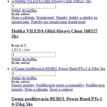
Pridať do košíka
Rýchly náhľad
Dom a záhrada
,
Domácnosť
,
Handry, hubky a utierky na
upratovanie
,
Potreby pre upratovanie domácnosti
Hubka VILEDA Glitzi Always Clean 168527
2ks
0
out of 5
2,85
€
s DPH
Pridať do košíka
Rýchly náhľad
Pridať do košíka
Rýchly náhľad
Fitness potreby
,
Posilňovacie gumy a expandéry
,
Posilňovacie
potreby
,
Dom a záhrada
,
Šport a outdoor
Guma posilňovacia REBEL Power Band PTs-1
4-55kg 5ks