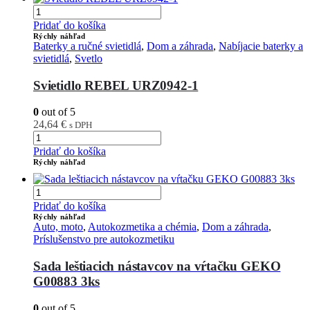
Pridať do košíka
Rýchly náhľad
Baterky a ručné svietidlá
,
Dom a záhrada
,
Nabíjacie baterky a
svietidlá
,
Svetlo
Svietidlo REBEL URZ0942-1
0
out of 5
24,64
€
s DPH
Pridať do košíka
Rýchly náhľad
Pridať do košíka
Rýchly náhľad
Auto, moto
,
Autokozmetika a chémia
,
Dom a záhrada
,
Príslušenstvo pre autokozmetiku
Sada leštiacich nástavcov na vŕtačku GEKO
G00883 3ks
0
out of 5