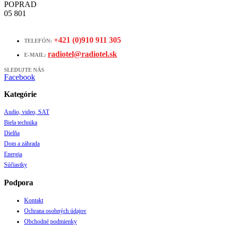
POPRAD
05 801
+421 (0)910 911 305
TELEFÓN:
radiotel@radiotel.sk
E-MAIL:
SLEDUJTE NÁS
Facebook
Kategórie
Audio, video, SAT
Biela technika
Dielňa
Dom a záhrada
Energia
Súčiastky
Podpora
Kontakt
Ochrana osobných údajov
Obchodné podmienky