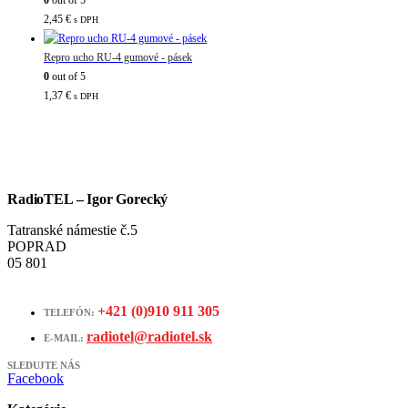
2,45
€
s DPH
Repro ucho RU-4 gumové - pásek
0
out of 5
1,37
€
s DPH
RadioTEL – Igor Gorecký
Tatranské námestie č.5
POPRAD
05 801
+421 (0)910 911 305
TELEFÓN:
radiotel@radiotel.sk
E-MAIL:
SLEDUJTE NÁS
Facebook