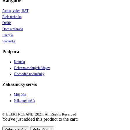
Kategórie
Audio, video, SAT
Biela technika
Dielňa
Dom a záhrada
Energia
Súčiastky
Podpora
Kontakt
Ochrana osobných údajov
Obchodné podmienky
Zákaznícky servis
Môj účet
Nákupný košík
© ELEKTROLAND. 2021. All Rights Reserved
You've just added this product to the cart:
Zobraz košík
Pokračovať