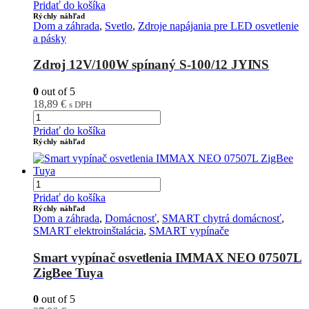
Pridať do košíka
Rýchly náhľad
Dom a záhrada
,
Svetlo
,
Zdroje napájania pre LED osvetlenie
a pásky
Zdroj 12V/100W spínaný S-100/12 JYINS
0
out of 5
18,89
€
s DPH
Pridať do košíka
Rýchly náhľad
Pridať do košíka
Rýchly náhľad
Dom a záhrada
,
Domácnosť
,
SMART chytrá domácnosť
,
SMART elektroinštalácia
,
SMART vypínače
Smart vypínač osvetlenia IMMAX NEO 07507L
ZigBee Tuya
0
out of 5