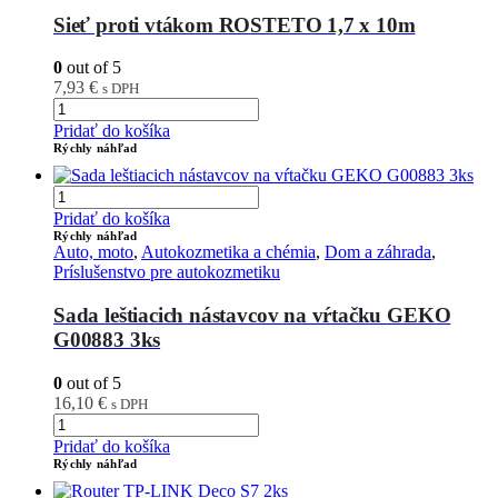
Sieť proti vtákom ROSTETO 1,7 x 10m
0
out of 5
7,93
€
s DPH
Pridať do košíka
Rýchly náhľad
Pridať do košíka
Rýchly náhľad
Auto, moto
,
Autokozmetika a chémia
,
Dom a záhrada
,
Príslušenstvo pre autokozmetiku
Sada leštiacich nástavcov na vŕtačku GEKO
G00883 3ks
0
out of 5
16,10
€
s DPH
Pridať do košíka
Rýchly náhľad