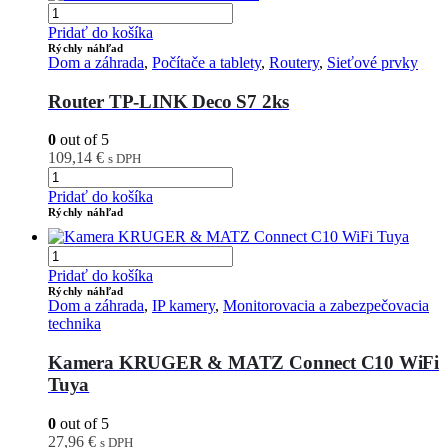
Pridať do košíka
Rýchly náhľad
Dom a záhrada
,
Počítače a tablety
,
Routery
,
Sieťové prvky
Router TP-LINK Deco S7 2ks
0
out of 5
109,14
€
s DPH
Pridať do košíka
Rýchly náhľad
Pridať do košíka
Rýchly náhľad
Dom a záhrada
,
IP kamery
,
Monitorovacia a zabezpečovacia
technika
Kamera KRUGER & MATZ Connect C10 WiFi
Tuya
0
out of 5
27,96
€
s DPH