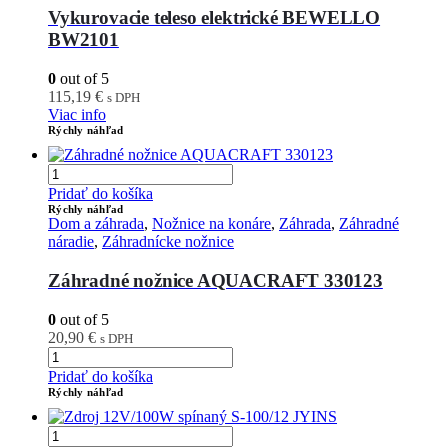
Vykurovacie teleso elektrické BEWELLO
BW2101
0
out of 5
115,19
€
s DPH
Viac info
Rýchly náhľad
Pridať do košíka
Rýchly náhľad
Dom a záhrada
,
Nožnice na konáre
,
Záhrada
,
Záhradné
náradie
,
Záhradnícke nožnice
Záhradné nožnice AQUACRAFT 330123
0
out of 5
20,90
€
s DPH
Pridať do košíka
Rýchly náhľad