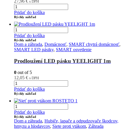
27,96
€
s DPH
Pridať do košíka
Rýchly náhľad
Pridať do košíka
Rýchly náhľad
Dom a záhrada
,
Domácnosť
,
SMART chytrá domácnosť
,
SMART LED pásiky
,
SMART osvetlenie
Prodloužení LED pásku YEELIGHT 1m
0
out of 5
12,05
€
s DPH
Pridať do košíka
Rýchly náhľad
Pridať do košíka
Rýchly náhľad
Dom a záhrada
,
Hubiče, lapače a odpudzovače škodcov,
hmyzu a hlodavcov
,
Siete proti vtákom
,
Záhrada