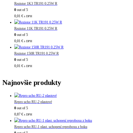
Rezistor 1K3 TR191 0.25W R
0
out of 5
0,01
€
s DPH
Rezistor 11K TR191 0.25W R
0
out of 5
0,01
€
s DPH
Rezistor 150R TR191 0.25W R
0
out of 5
0,01
€
s DPH
Najnovšie produkty
Repro ucho RU-2 plastové
0
out of 5
0,87
€
s DPH
Repro ucho RU-1 plast. uchopení reproboxu z boku
0
out of 5