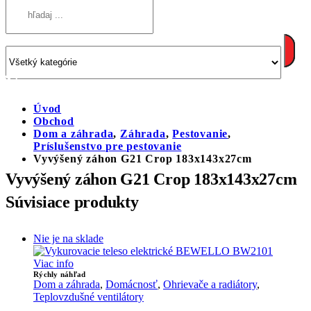
Úvod
Obchod
Dom a záhrada
,
Záhrada
,
Pestovanie
,
Príslušenstvo pre pestovanie
Vyvýšený záhon G21 Crop 183x143x27cm
Vyvýšený záhon G21 Crop 183x143x27cm
Súvisiace produkty
Nie je na sklade
Viac info
Rýchly náhľad
Dom a záhrada
,
Domácnosť
,
Ohrievače a radiátory
,
Teplovzdušné ventilátory